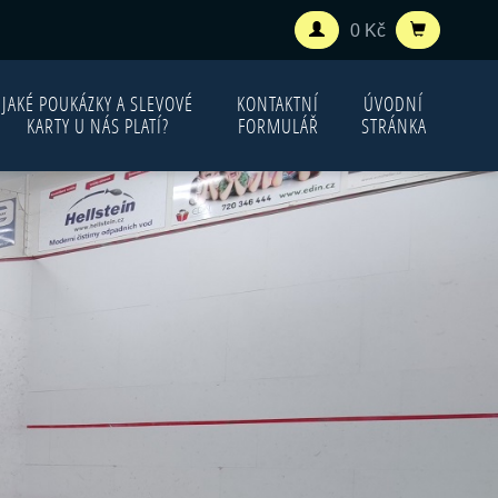
0 Kč
JAKÉ POUKÁZKY A SLEVOVÉ
KONTAKTNÍ
ÚVODNÍ
KARTY U NÁS PLATÍ?
FORMULÁŘ
STRÁNKA