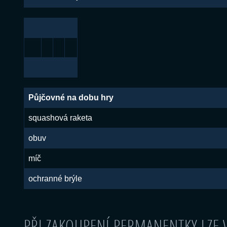
Půjčovné na dobu hry
squashová raketa
obuv
míč
ochranné brýle
PŘI ZAKOUPENÍ PERMANENTKY LZE V